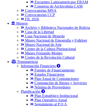
Encuentro Latinoamericano EBAM
Congreso de Archivoligía CAM
Convocatorias MNA
Convocatorias CCP
FIL 2026
Museos
Archivo y Biblioteca Nacionales de Bolivia
Casa de la Libertad
Casa Nacional de Moneda
Museo Nacional de Etnografía y Folklore
Museo Nacional de Arte
Centro de la Cultura Plurinacional
Museo Fernando Montes
Centro de la Revolución Cultural
Transparencia
Información Financiera
Fuentes de Financiamiento
Estados Financieros
Plan Anual de Contrataciones
Contratación de Bienes y Servicios
Nómina de Proveedores
Planificación
Plan Estratégico Institucional
Plan Operativo Anual
Seguimiento al P O A