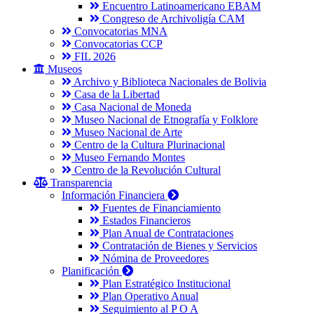
Encuentro Latinoamericano EBAM
Congreso de Archivoligía CAM
Convocatorias MNA
Convocatorias CCP
FIL 2026
Museos
Archivo y Biblioteca Nacionales de Bolivia
Casa de la Libertad
Casa Nacional de Moneda
Museo Nacional de Etnografía y Folklore
Museo Nacional de Arte
Centro de la Cultura Plurinacional
Museo Fernando Montes
Centro de la Revolución Cultural
Transparencia
Información Financiera
Fuentes de Financiamiento
Estados Financieros
Plan Anual de Contrataciones
Contratación de Bienes y Servicios
Nómina de Proveedores
Planificación
Plan Estratégico Institucional
Plan Operativo Anual
Seguimiento al P O A