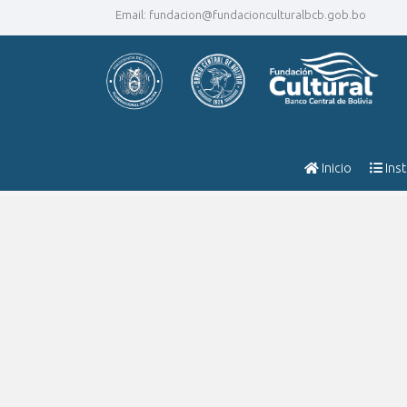
Email:
fundacion@fundacionculturalbcb.gob.bo
Inicio
Inst