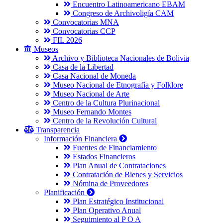
Encuentro Latinoamericano EBAM
Congreso de Archivoligía CAM
Convocatorias MNA
Convocatorias CCP
FIL 2026
Museos
Archivo y Biblioteca Nacionales de Bolivia
Casa de la Libertad
Casa Nacional de Moneda
Museo Nacional de Etnografía y Folklore
Museo Nacional de Arte
Centro de la Cultura Plurinacional
Museo Fernando Montes
Centro de la Revolución Cultural
Transparencia
Información Financiera
Fuentes de Financiamiento
Estados Financieros
Plan Anual de Contrataciones
Contratación de Bienes y Servicios
Nómina de Proveedores
Planificación
Plan Estratégico Institucional
Plan Operativo Anual
Seguimiento al P O A