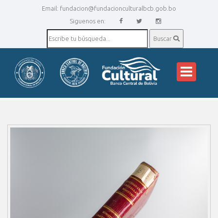
Email:
fundacion@fundacionculturalbcb.gob.bo
Siguenos en:
Buscar