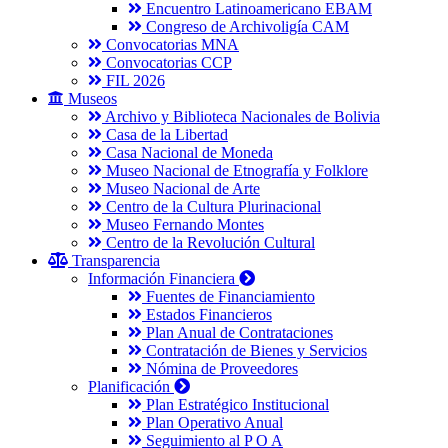
Encuentro Latinoamericano EBAM
Congreso de Archivoligía CAM
Convocatorias MNA
Convocatorias CCP
FIL 2026
Museos
Archivo y Biblioteca Nacionales de Bolivia
Casa de la Libertad
Casa Nacional de Moneda
Museo Nacional de Etnografía y Folklore
Museo Nacional de Arte
Centro de la Cultura Plurinacional
Museo Fernando Montes
Centro de la Revolución Cultural
Transparencia
Información Financiera
Fuentes de Financiamiento
Estados Financieros
Plan Anual de Contrataciones
Contratación de Bienes y Servicios
Nómina de Proveedores
Planificación
Plan Estratégico Institucional
Plan Operativo Anual
Seguimiento al P O A