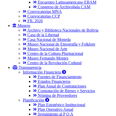
Encuentro Latinoamericano EBAM
Congreso de Archivoligía CAM
Convocatorias MNA
Convocatorias CCP
FIL 2026
Museos
Archivo y Biblioteca Nacionales de Bolivia
Casa de la Libertad
Casa Nacional de Moneda
Museo Nacional de Etnografía y Folklore
Museo Nacional de Arte
Centro de la Cultura Plurinacional
Museo Fernando Montes
Centro de la Revolución Cultural
Transparencia
Información Financiera
Fuentes de Financiamiento
Estados Financieros
Plan Anual de Contrataciones
Contratación de Bienes y Servicios
Nómina de Proveedores
Planificación
Plan Estratégico Institucional
Plan Operativo Anual
Seguimiento al P O A