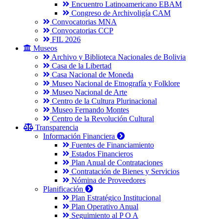
Encuentro Latinoamericano EBAM
Congreso de Archivoligía CAM
Convocatorias MNA
Convocatorias CCP
FIL 2026
Museos
Archivo y Biblioteca Nacionales de Bolivia
Casa de la Libertad
Casa Nacional de Moneda
Museo Nacional de Etnografía y Folklore
Museo Nacional de Arte
Centro de la Cultura Plurinacional
Museo Fernando Montes
Centro de la Revolución Cultural
Transparencia
Información Financiera
Fuentes de Financiamiento
Estados Financieros
Plan Anual de Contrataciones
Contratación de Bienes y Servicios
Nómina de Proveedores
Planificación
Plan Estratégico Institucional
Plan Operativo Anual
Seguimiento al P O A