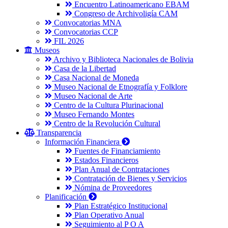
Encuentro Latinoamericano EBAM
Congreso de Archivoligía CAM
Convocatorias MNA
Convocatorias CCP
FIL 2026
Museos
Archivo y Biblioteca Nacionales de Bolivia
Casa de la Libertad
Casa Nacional de Moneda
Museo Nacional de Etnografía y Folklore
Museo Nacional de Arte
Centro de la Cultura Plurinacional
Museo Fernando Montes
Centro de la Revolución Cultural
Transparencia
Información Financiera
Fuentes de Financiamiento
Estados Financieros
Plan Anual de Contrataciones
Contratación de Bienes y Servicios
Nómina de Proveedores
Planificación
Plan Estratégico Institucional
Plan Operativo Anual
Seguimiento al P O A