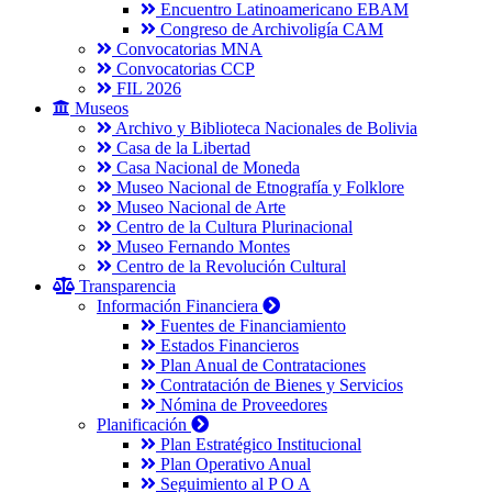
Encuentro Latinoamericano EBAM
Congreso de Archivoligía CAM
Convocatorias MNA
Convocatorias CCP
FIL 2026
Museos
Archivo y Biblioteca Nacionales de Bolivia
Casa de la Libertad
Casa Nacional de Moneda
Museo Nacional de Etnografía y Folklore
Museo Nacional de Arte
Centro de la Cultura Plurinacional
Museo Fernando Montes
Centro de la Revolución Cultural
Transparencia
Información Financiera
Fuentes de Financiamiento
Estados Financieros
Plan Anual de Contrataciones
Contratación de Bienes y Servicios
Nómina de Proveedores
Planificación
Plan Estratégico Institucional
Plan Operativo Anual
Seguimiento al P O A