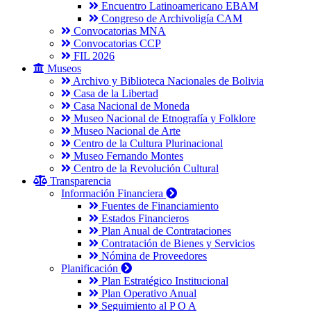
Encuentro Latinoamericano EBAM
Congreso de Archivoligía CAM
Convocatorias MNA
Convocatorias CCP
FIL 2026
Museos
Archivo y Biblioteca Nacionales de Bolivia
Casa de la Libertad
Casa Nacional de Moneda
Museo Nacional de Etnografía y Folklore
Museo Nacional de Arte
Centro de la Cultura Plurinacional
Museo Fernando Montes
Centro de la Revolución Cultural
Transparencia
Información Financiera
Fuentes de Financiamiento
Estados Financieros
Plan Anual de Contrataciones
Contratación de Bienes y Servicios
Nómina de Proveedores
Planificación
Plan Estratégico Institucional
Plan Operativo Anual
Seguimiento al P O A