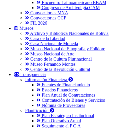
Encuentro Latinoamericano EBAM
Congreso de Archivoligía CAM
Convocatorias MNA
Convocatorias CCP
FIL 2026
Museos
Archivo y Biblioteca Nacionales de Bolivia
Casa de la Libertad
Casa Nacional de Moneda
Museo Nacional de Etnografía y Folklore
Museo Nacional de Arte
Centro de la Cultura Plurinacional
Museo Fernando Montes
Centro de la Revolución Cultural
Transparencia
Información Financiera
Fuentes de Financiamiento
Estados Financieros
Plan Anual de Contrataciones
Contratación de Bienes y Servicios
Nómina de Proveedores
Planificación
Plan Estratégico Institucional
Plan Operativo Anual
Seguimiento al P O A