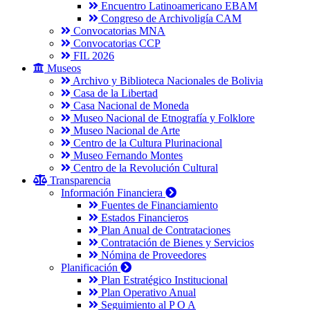
Encuentro Latinoamericano EBAM
Congreso de Archivoligía CAM
Convocatorias MNA
Convocatorias CCP
FIL 2026
Museos
Archivo y Biblioteca Nacionales de Bolivia
Casa de la Libertad
Casa Nacional de Moneda
Museo Nacional de Etnografía y Folklore
Museo Nacional de Arte
Centro de la Cultura Plurinacional
Museo Fernando Montes
Centro de la Revolución Cultural
Transparencia
Información Financiera
Fuentes de Financiamiento
Estados Financieros
Plan Anual de Contrataciones
Contratación de Bienes y Servicios
Nómina de Proveedores
Planificación
Plan Estratégico Institucional
Plan Operativo Anual
Seguimiento al P O A