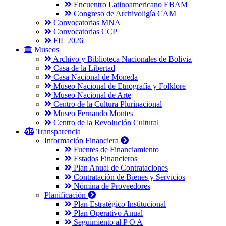
Encuentro Latinoamericano EBAM
Congreso de Archivoligía CAM
Convocatorias MNA
Convocatorias CCP
FIL 2026
Museos
Archivo y Biblioteca Nacionales de Bolivia
Casa de la Libertad
Casa Nacional de Moneda
Museo Nacional de Etnografía y Folklore
Museo Nacional de Arte
Centro de la Cultura Plurinacional
Museo Fernando Montes
Centro de la Revolución Cultural
Transparencia
Información Financiera
Fuentes de Financiamiento
Estados Financieros
Plan Anual de Contrataciones
Contratación de Bienes y Servicios
Nómina de Proveedores
Planificación
Plan Estratégico Institucional
Plan Operativo Anual
Seguimiento al P O A