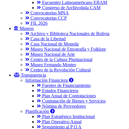
Encuentro Latinoamericano EBAM
Congreso de Archivoligía CAM
Convocatorias MNA
Convocatorias CCP
FIL 2026
Museos
Archivo y Biblioteca Nacionales de Bolivia
Casa de la Libertad
Casa Nacional de Moneda
Museo Nacional de Etnografía y Folklore
Museo Nacional de Arte
Centro de la Cultura Plurinacional
Museo Fernando Montes
Centro de la Revolución Cultural
Transparencia
Información Financiera
Fuentes de Financiamiento
Estados Financieros
Plan Anual de Contrataciones
Contratación de Bienes y Servicios
Nómina de Proveedores
Planificación
Plan Estratégico Institucional
Plan Operativo Anual
Seguimiento al P O A