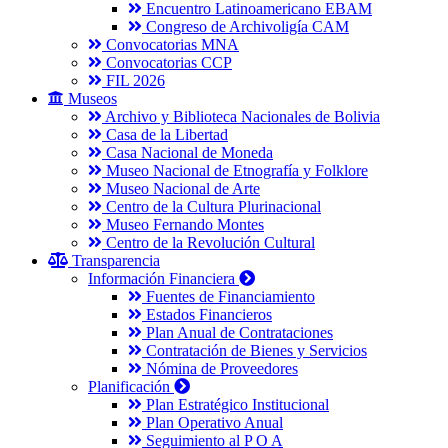
Encuentro Latinoamericano EBAM
Congreso de Archivoligía CAM
Convocatorias MNA
Convocatorias CCP
FIL 2026
Museos
Archivo y Biblioteca Nacionales de Bolivia
Casa de la Libertad
Casa Nacional de Moneda
Museo Nacional de Etnografía y Folklore
Museo Nacional de Arte
Centro de la Cultura Plurinacional
Museo Fernando Montes
Centro de la Revolución Cultural
Transparencia
Información Financiera
Fuentes de Financiamiento
Estados Financieros
Plan Anual de Contrataciones
Contratación de Bienes y Servicios
Nómina de Proveedores
Planificación
Plan Estratégico Institucional
Plan Operativo Anual
Seguimiento al P O A