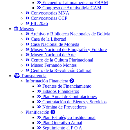
Encuentro Latinoamericano EBAM
Congreso de Archivoligía CAM
Convocatorias MNA
Convocatorias CCP
FIL 2026
Museos
Archivo y Biblioteca Nacionales de Bolivia
Casa de la Libertad
Casa Nacional de Moneda
Museo Nacional de Etnografía y Folklore
Museo Nacional de Arte
Centro de la Cultura Plurinacional
Museo Fernando Montes
Centro de la Revolución Cultural
Transparencia
Información Financiera
Fuentes de Financiamiento
Estados Financieros
Plan Anual de Contrataciones
Contratación de Bienes y Servicios
Nómina de Proveedores
Planificación
Plan Estratégico Institucional
Plan Operativo Anual
Seguimiento al P O A