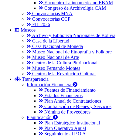
Encuentro Latinoamericano EBAM
Congreso de Archivoligía CAM
Convocatorias MNA
Convocatorias CCP
FIL 2026
Museos
Archivo y Biblioteca Nacionales de Bolivia
Casa de la Libertad
Casa Nacional de Moneda
Museo Nacional de Etnografía y Folklore
Museo Nacional de Arte
Centro de la Cultura Plurinacional
Museo Fernando Montes
Centro de la Revolución Cultural
Transparencia
Información Financiera
Fuentes de Financiamiento
Estados Financieros
Plan Anual de Contrataciones
Contratación de Bienes y Servicios
Nómina de Proveedores
Planificación
Plan Estratégico Institucional
Plan Operativo Anual
Seguimiento al P O A