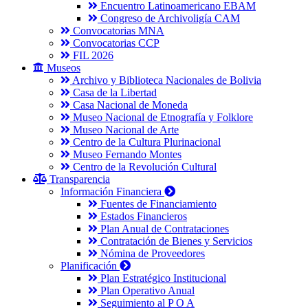
Encuentro Latinoamericano EBAM
Congreso de Archivoligía CAM
Convocatorias MNA
Convocatorias CCP
FIL 2026
Museos
Archivo y Biblioteca Nacionales de Bolivia
Casa de la Libertad
Casa Nacional de Moneda
Museo Nacional de Etnografía y Folklore
Museo Nacional de Arte
Centro de la Cultura Plurinacional
Museo Fernando Montes
Centro de la Revolución Cultural
Transparencia
Información Financiera
Fuentes de Financiamiento
Estados Financieros
Plan Anual de Contrataciones
Contratación de Bienes y Servicios
Nómina de Proveedores
Planificación
Plan Estratégico Institucional
Plan Operativo Anual
Seguimiento al P O A