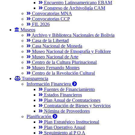
Encuentro Latinoamericano EBAM
Congreso de Archivoligía CAM
Convocatorias MNA
Convocatorias CCP
FIL 2026
Museos
Archivo y Biblioteca Nacionales de Bolivia
Casa de la Libertad
Casa Nacional de Moneda
Museo Nacional de Etnografía y Folklore
Museo Nacional de Arte
Centro de la Cultura Plurinacional
Museo Fernando Montes
Centro de la Revolución Cultural
Transparencia
Información Financiera
Fuentes de Financiamiento
Estados Financieros
Plan Anual de Contrataciones
Contratación de Bienes y Servicios
Nómina de Proveedores
Planificación
Plan Estratégico Institucional
Plan Operativo Anual
Seguimiento al P O A