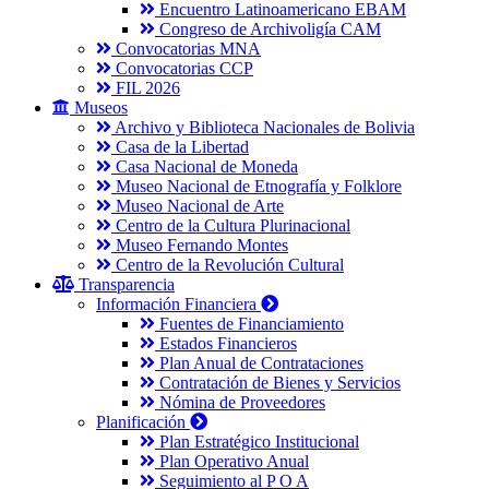
Encuentro Latinoamericano EBAM
Congreso de Archivoligía CAM
Convocatorias MNA
Convocatorias CCP
FIL 2026
Museos
Archivo y Biblioteca Nacionales de Bolivia
Casa de la Libertad
Casa Nacional de Moneda
Museo Nacional de Etnografía y Folklore
Museo Nacional de Arte
Centro de la Cultura Plurinacional
Museo Fernando Montes
Centro de la Revolución Cultural
Transparencia
Información Financiera
Fuentes de Financiamiento
Estados Financieros
Plan Anual de Contrataciones
Contratación de Bienes y Servicios
Nómina de Proveedores
Planificación
Plan Estratégico Institucional
Plan Operativo Anual
Seguimiento al P O A