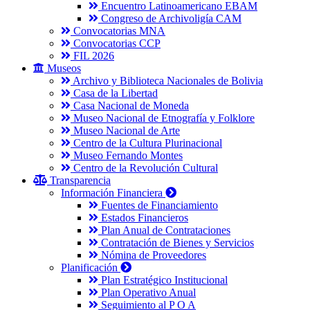
Encuentro Latinoamericano EBAM
Congreso de Archivoligía CAM
Convocatorias MNA
Convocatorias CCP
FIL 2026
Museos
Archivo y Biblioteca Nacionales de Bolivia
Casa de la Libertad
Casa Nacional de Moneda
Museo Nacional de Etnografía y Folklore
Museo Nacional de Arte
Centro de la Cultura Plurinacional
Museo Fernando Montes
Centro de la Revolución Cultural
Transparencia
Información Financiera
Fuentes de Financiamiento
Estados Financieros
Plan Anual de Contrataciones
Contratación de Bienes y Servicios
Nómina de Proveedores
Planificación
Plan Estratégico Institucional
Plan Operativo Anual
Seguimiento al P O A