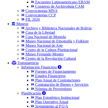
Encuentro Latinoamericano EBAM
Congreso de Archivoligía CAM
Convocatorias MNA
Convocatorias CCP
FIL 2026
Museos
Archivo y Biblioteca Nacionales de Bolivia
Casa de la Libertad
Casa Nacional de Moneda
Museo Nacional de Etnografía y Folklore
Museo Nacional de Arte
Centro de la Cultura Plurinacional
Museo Fernando Montes
Centro de la Revolución Cultural
Transparencia
Información Financiera
Fuentes de Financiamiento
Estados Financieros
Plan Anual de Contrataciones
Contratación de Bienes y Servicios
Nómina de Proveedores
Planificación
Plan Estratégico Institucional
Plan Operativo Anual
Seguimiento al P O A