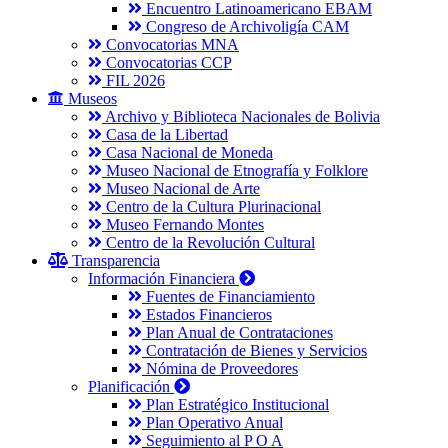
Encuentro Latinoamericano EBAM
Congreso de Archivoligía CAM
Convocatorias MNA
Convocatorias CCP
FIL 2026
Museos
Archivo y Biblioteca Nacionales de Bolivia
Casa de la Libertad
Casa Nacional de Moneda
Museo Nacional de Etnografía y Folklore
Museo Nacional de Arte
Centro de la Cultura Plurinacional
Museo Fernando Montes
Centro de la Revolución Cultural
Transparencia
Información Financiera
Fuentes de Financiamiento
Estados Financieros
Plan Anual de Contrataciones
Contratación de Bienes y Servicios
Nómina de Proveedores
Planificación
Plan Estratégico Institucional
Plan Operativo Anual
Seguimiento al P O A