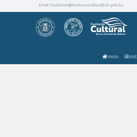
Email:
fundacion@fundacionculturalbcb.gob.bo
Inicio
Inst