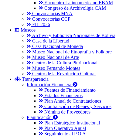
Encuentro Latinoamericano EBAM
Congreso de Archivoligía CAM
Convocatorias MNA
Convocatorias CCP
FIL 2026
Museos
Archivo y Biblioteca Nacionales de Bolivia
Casa de la Libertad
Casa Nacional de Moneda
Museo Nacional de Etnografía y Folklore
Museo Nacional de Arte
Centro de la Cultura Plurinacional
Museo Fernando Montes
Centro de la Revolución Cultural
Transparencia
Información Financiera
Fuentes de Financiamiento
Estados Financieros
Plan Anual de Contrataciones
Contratación de Bienes y Servicios
Nómina de Proveedores
Planificación
Plan Estratégico Institucional
Plan Operativo Anual
Seguimiento al P O A