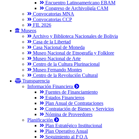
Encuentro Latinoamericano EBAM
Congreso de Archivoligía CAM
Convocatorias MNA
Convocatorias CCP
FIL 2026
Museos
Archivo y Biblioteca Nacionales de Bolivia
Casa de la Libertad
Casa Nacional de Moneda
Museo Nacional de Etnografía y Folklore
Museo Nacional de Arte
Centro de la Cultura Plurinacional
Museo Fernando Montes
Centro de la Revolución Cultural
Transparencia
Información Financiera
Fuentes de Financiamiento
Estados Financieros
Plan Anual de Contrataciones
Contratación de Bienes y Servicios
Nómina de Proveedores
Planificación
Plan Estratégico Institucional
Plan Operativo Anual
Seguimiento al P O A