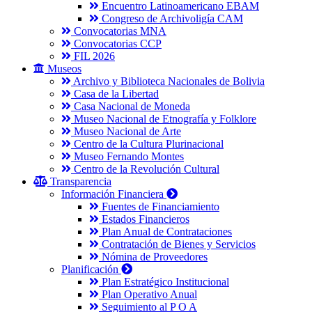
Encuentro Latinoamericano EBAM
Congreso de Archivoligía CAM
Convocatorias MNA
Convocatorias CCP
FIL 2026
Museos
Archivo y Biblioteca Nacionales de Bolivia
Casa de la Libertad
Casa Nacional de Moneda
Museo Nacional de Etnografía y Folklore
Museo Nacional de Arte
Centro de la Cultura Plurinacional
Museo Fernando Montes
Centro de la Revolución Cultural
Transparencia
Información Financiera
Fuentes de Financiamiento
Estados Financieros
Plan Anual de Contrataciones
Contratación de Bienes y Servicios
Nómina de Proveedores
Planificación
Plan Estratégico Institucional
Plan Operativo Anual
Seguimiento al P O A