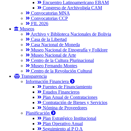
Encuentro Latinoamericano EBAM
Congreso de Archivoligía CAM
Convocatorias MNA
Convocatorias CCP
FIL 2026
Museos
Archivo y Biblioteca Nacionales de Bolivia
Casa de la Libertad
Casa Nacional de Moneda
Museo Nacional de Etnografía y Folklore
Museo Nacional de Arte
Centro de la Cultura Plurinacional
Museo Fernando Montes
Centro de la Revolución Cultural
Transparencia
Información Financiera
Fuentes de Financiamiento
Estados Financieros
Plan Anual de Contrataciones
Contratación de Bienes y Servicios
Nómina de Proveedores
Planificación
Plan Estratégico Institucional
Plan Operativo Anual
Seguimiento al P O A