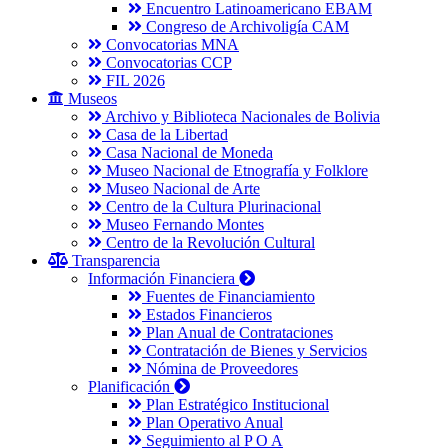
Encuentro Latinoamericano EBAM
Congreso de Archivoligía CAM
Convocatorias MNA
Convocatorias CCP
FIL 2026
Museos
Archivo y Biblioteca Nacionales de Bolivia
Casa de la Libertad
Casa Nacional de Moneda
Museo Nacional de Etnografía y Folklore
Museo Nacional de Arte
Centro de la Cultura Plurinacional
Museo Fernando Montes
Centro de la Revolución Cultural
Transparencia
Información Financiera
Fuentes de Financiamiento
Estados Financieros
Plan Anual de Contrataciones
Contratación de Bienes y Servicios
Nómina de Proveedores
Planificación
Plan Estratégico Institucional
Plan Operativo Anual
Seguimiento al P O A