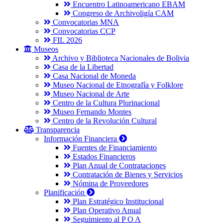
Encuentro Latinoamericano EBAM
Congreso de Archivoligía CAM
Convocatorias MNA
Convocatorias CCP
FIL 2026
Museos
Archivo y Biblioteca Nacionales de Bolivia
Casa de la Libertad
Casa Nacional de Moneda
Museo Nacional de Etnografía y Folklore
Museo Nacional de Arte
Centro de la Cultura Plurinacional
Museo Fernando Montes
Centro de la Revolución Cultural
Transparencia
Información Financiera
Fuentes de Financiamiento
Estados Financieros
Plan Anual de Contrataciones
Contratación de Bienes y Servicios
Nómina de Proveedores
Planificación
Plan Estratégico Institucional
Plan Operativo Anual
Seguimiento al P O A