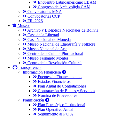
Encuentro Latinoamericano EBAM
Congreso de Archivoligía CAM
Convocatorias MNA
Convocatorias CCP
FIL 2026
Museos
Archivo y Biblioteca Nacionales de Bolivia
Casa de la Libertad
Casa Nacional de Moneda
Museo Nacional de Etnografía y Folklore
Museo Nacional de Arte
Centro de la Cultura Plurinacional
Museo Fernando Montes
Centro de la Revolución Cultural
Transparencia
Información Financiera
Fuentes de Financiamiento
Estados Financieros
Plan Anual de Contrataciones
Contratación de Bienes y Servicios
Nómina de Proveedores
Planificación
Plan Estratégico Institucional
Plan Operativo Anual
Seguimiento al P O A