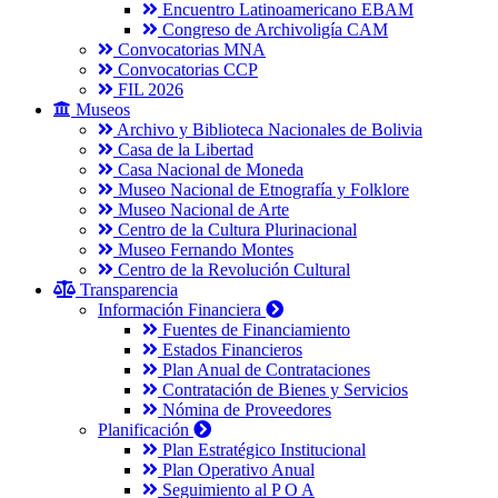
Encuentro Latinoamericano EBAM
Congreso de Archivoligía CAM
Convocatorias MNA
Convocatorias CCP
FIL 2026
Museos
Archivo y Biblioteca Nacionales de Bolivia
Casa de la Libertad
Casa Nacional de Moneda
Museo Nacional de Etnografía y Folklore
Museo Nacional de Arte
Centro de la Cultura Plurinacional
Museo Fernando Montes
Centro de la Revolución Cultural
Transparencia
Información Financiera
Fuentes de Financiamiento
Estados Financieros
Plan Anual de Contrataciones
Contratación de Bienes y Servicios
Nómina de Proveedores
Planificación
Plan Estratégico Institucional
Plan Operativo Anual
Seguimiento al P O A