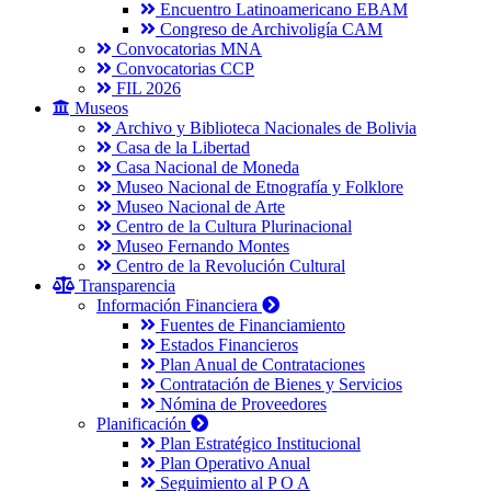
Encuentro Latinoamericano EBAM
Congreso de Archivoligía CAM
Convocatorias MNA
Convocatorias CCP
FIL 2026
Museos
Archivo y Biblioteca Nacionales de Bolivia
Casa de la Libertad
Casa Nacional de Moneda
Museo Nacional de Etnografía y Folklore
Museo Nacional de Arte
Centro de la Cultura Plurinacional
Museo Fernando Montes
Centro de la Revolución Cultural
Transparencia
Información Financiera
Fuentes de Financiamiento
Estados Financieros
Plan Anual de Contrataciones
Contratación de Bienes y Servicios
Nómina de Proveedores
Planificación
Plan Estratégico Institucional
Plan Operativo Anual
Seguimiento al P O A