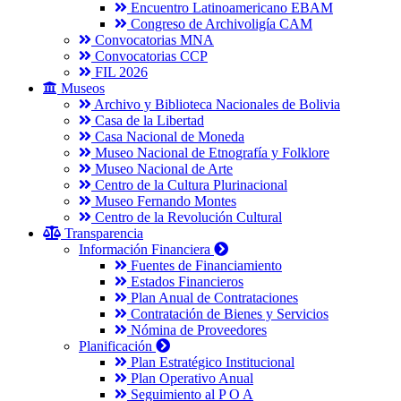
Encuentro Latinoamericano EBAM
Congreso de Archivoligía CAM
Convocatorias MNA
Convocatorias CCP
FIL 2026
Museos
Archivo y Biblioteca Nacionales de Bolivia
Casa de la Libertad
Casa Nacional de Moneda
Museo Nacional de Etnografía y Folklore
Museo Nacional de Arte
Centro de la Cultura Plurinacional
Museo Fernando Montes
Centro de la Revolución Cultural
Transparencia
Información Financiera
Fuentes de Financiamiento
Estados Financieros
Plan Anual de Contrataciones
Contratación de Bienes y Servicios
Nómina de Proveedores
Planificación
Plan Estratégico Institucional
Plan Operativo Anual
Seguimiento al P O A