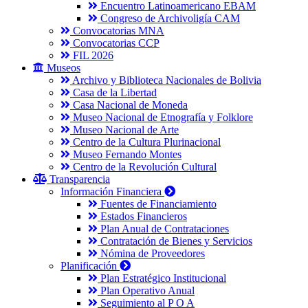
Encuentro Latinoamericano EBAM
Congreso de Archivoligía CAM
Convocatorias MNA
Convocatorias CCP
FIL 2026
Museos
Archivo y Biblioteca Nacionales de Bolivia
Casa de la Libertad
Casa Nacional de Moneda
Museo Nacional de Etnografía y Folklore
Museo Nacional de Arte
Centro de la Cultura Plurinacional
Museo Fernando Montes
Centro de la Revolución Cultural
Transparencia
Información Financiera
Fuentes de Financiamiento
Estados Financieros
Plan Anual de Contrataciones
Contratación de Bienes y Servicios
Nómina de Proveedores
Planificación
Plan Estratégico Institucional
Plan Operativo Anual
Seguimiento al P O A