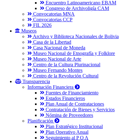
Encuentro Latinoamericano EBAM
Congreso de Archivoligía CAM
Convocatorias MNA
Convocatorias CCP
FIL 2026
Museos
Archivo y Biblioteca Nacionales de Bolivia
Casa de la Libertad
Casa Nacional de Moneda
Museo Nacional de Etnografía y Folklore
Museo Nacional de Arte
Centro de la Cultura Plurinacional
Museo Fernando Montes
Centro de la Revolución Cultural
Transparencia
Información Financiera
Fuentes de Financiamiento
Estados Financieros
Plan Anual de Contrataciones
Contratación de Bienes y Servicios
Nómina de Proveedores
Planificación
Plan Estratégico Institucional
Plan Operativo Anual
Seguimiento al P O A