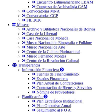
Encuentro Latinoamericano EBAM
Congreso de Archivoligía CAM
Convocatorias MNA
Convocatorias CCP
FIL 2026
Museos
Archivo y Biblioteca Nacionales de Bolivia
Casa de la Libertad
Casa Nacional de Moneda
Museo Nacional de Etnografía y Folklore
Museo Nacional de Arte
Centro de la Cultura Plurinacional
Museo Fernando Montes
Centro de la Revolución Cultural
Transparencia
Información Financiera
Fuentes de Financiamiento
Estados Financieros
Plan Anual de Contrataciones
Contratación de Bienes y Servicios
Nómina de Proveedores
Planificación
Plan Estratégico Institucional
Plan Operativo Anual
Seguimiento al P O A