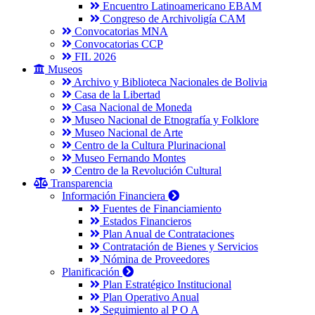
Encuentro Latinoamericano EBAM
Congreso de Archivoligía CAM
Convocatorias MNA
Convocatorias CCP
FIL 2026
Museos
Archivo y Biblioteca Nacionales de Bolivia
Casa de la Libertad
Casa Nacional de Moneda
Museo Nacional de Etnografía y Folklore
Museo Nacional de Arte
Centro de la Cultura Plurinacional
Museo Fernando Montes
Centro de la Revolución Cultural
Transparencia
Información Financiera
Fuentes de Financiamiento
Estados Financieros
Plan Anual de Contrataciones
Contratación de Bienes y Servicios
Nómina de Proveedores
Planificación
Plan Estratégico Institucional
Plan Operativo Anual
Seguimiento al P O A