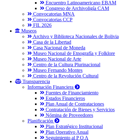
Encuentro Latinoamericano EBAM
Congreso de Archivoligía CAM
Convocatorias MNA
Convocatorias CCP
FIL 2026
Museos
Archivo y Biblioteca Nacionales de Bolivia
Casa de la Libertad
Casa Nacional de Moneda
Museo Nacional de Etnografía y Folklore
Museo Nacional de Arte
Centro de la Cultura Plurinacional
Museo Fernando Montes
Centro de la Revolución Cultural
Transparencia
Información Financiera
Fuentes de Financiamiento
Estados Financieros
Plan Anual de Contrataciones
Contratación de Bienes y Servicios
Nómina de Proveedores
Planificación
Plan Estratégico Institucional
Plan Operativo Anual
Seguimiento al P O A