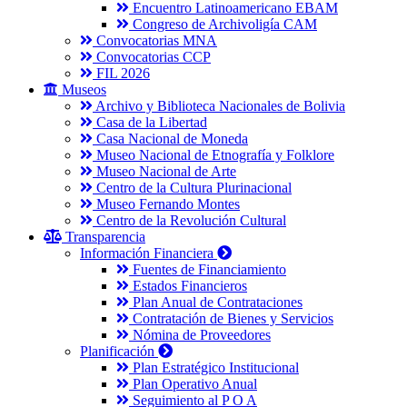
Encuentro Latinoamericano EBAM
Congreso de Archivoligía CAM
Convocatorias MNA
Convocatorias CCP
FIL 2026
Museos
Archivo y Biblioteca Nacionales de Bolivia
Casa de la Libertad
Casa Nacional de Moneda
Museo Nacional de Etnografía y Folklore
Museo Nacional de Arte
Centro de la Cultura Plurinacional
Museo Fernando Montes
Centro de la Revolución Cultural
Transparencia
Información Financiera
Fuentes de Financiamiento
Estados Financieros
Plan Anual de Contrataciones
Contratación de Bienes y Servicios
Nómina de Proveedores
Planificación
Plan Estratégico Institucional
Plan Operativo Anual
Seguimiento al P O A