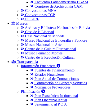
Encuentro Latinoamericano EBAM
Congreso de Archivoligía CAM
Convocatorias MNA
Convocatorias CCP
FIL 2026
Museos
Archivo y Biblioteca Nacionales de Bolivia
Casa de la Libertad
Casa Nacional de Moneda
Museo Nacional de Etnografía y Folklore
Museo Nacional de Arte
Centro de la Cultura Plurinacional
Museo Fernando Montes
Centro de la Revolución Cultural
Transparencia
Información Financiera
Fuentes de Financiamiento
Estados Financieros
Plan Anual de Contrataciones
Contratación de Bienes y Servicios
Nómina de Proveedores
Planificación
Plan Estratégico Institucional
Plan Operativo Anual
Seguimiento al P O A