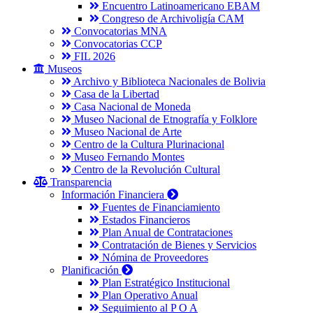
Encuentro Latinoamericano EBAM
Congreso de Archivoligía CAM
Convocatorias MNA
Convocatorias CCP
FIL 2026
Museos
Archivo y Biblioteca Nacionales de Bolivia
Casa de la Libertad
Casa Nacional de Moneda
Museo Nacional de Etnografía y Folklore
Museo Nacional de Arte
Centro de la Cultura Plurinacional
Museo Fernando Montes
Centro de la Revolución Cultural
Transparencia
Información Financiera
Fuentes de Financiamiento
Estados Financieros
Plan Anual de Contrataciones
Contratación de Bienes y Servicios
Nómina de Proveedores
Planificación
Plan Estratégico Institucional
Plan Operativo Anual
Seguimiento al P O A