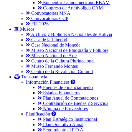
Encuentro Latinoamericano EBAM
Congreso de Archivoligía CAM
Convocatorias MNA
Convocatorias CCP
FIL 2026
Museos
Archivo y Biblioteca Nacionales de Bolivia
Casa de la Libertad
Casa Nacional de Moneda
Museo Nacional de Etnografía y Folklore
Museo Nacional de Arte
Centro de la Cultura Plurinacional
Museo Fernando Montes
Centro de la Revolución Cultural
Transparencia
Información Financiera
Fuentes de Financiamiento
Estados Financieros
Plan Anual de Contrataciones
Contratación de Bienes y Servicios
Nómina de Proveedores
Planificación
Plan Estratégico Institucional
Plan Operativo Anual
Seguimiento al P O A