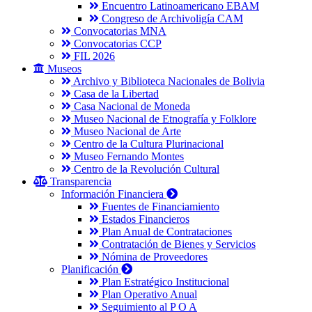
Encuentro Latinoamericano EBAM
Congreso de Archivoligía CAM
Convocatorias MNA
Convocatorias CCP
FIL 2026
Museos
Archivo y Biblioteca Nacionales de Bolivia
Casa de la Libertad
Casa Nacional de Moneda
Museo Nacional de Etnografía y Folklore
Museo Nacional de Arte
Centro de la Cultura Plurinacional
Museo Fernando Montes
Centro de la Revolución Cultural
Transparencia
Información Financiera
Fuentes de Financiamiento
Estados Financieros
Plan Anual de Contrataciones
Contratación de Bienes y Servicios
Nómina de Proveedores
Planificación
Plan Estratégico Institucional
Plan Operativo Anual
Seguimiento al P O A