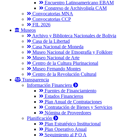
Encuentro Latinoamericano EBAM
Congreso de Archivoligía CAM
Convocatorias MNA
Convocatorias CCP
FIL 2026
Museos
Archivo y Biblioteca Nacionales de Bolivia
Casa de la Libertad
Casa Nacional de Moneda
Museo Nacional de Etnografía y Folklore
Museo Nacional de Arte
Centro de la Cultura Plurinacional
Museo Fernando Montes
Centro de la Revolución Cultural
Transparencia
Información Financiera
Fuentes de Financiamiento
Estados Financieros
Plan Anual de Contrataciones
Contratación de Bienes y Servicios
Nómina de Proveedores
Planificación
Plan Estratégico Institucional
Plan Operativo Anual
Seguimiento al P O A