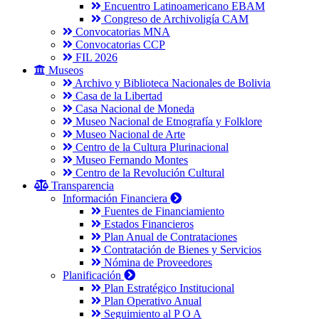
Encuentro Latinoamericano EBAM
Congreso de Archivoligía CAM
Convocatorias MNA
Convocatorias CCP
FIL 2026
Museos
Archivo y Biblioteca Nacionales de Bolivia
Casa de la Libertad
Casa Nacional de Moneda
Museo Nacional de Etnografía y Folklore
Museo Nacional de Arte
Centro de la Cultura Plurinacional
Museo Fernando Montes
Centro de la Revolución Cultural
Transparencia
Información Financiera
Fuentes de Financiamiento
Estados Financieros
Plan Anual de Contrataciones
Contratación de Bienes y Servicios
Nómina de Proveedores
Planificación
Plan Estratégico Institucional
Plan Operativo Anual
Seguimiento al P O A