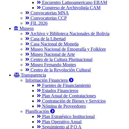
Encuentro Latinoamericano EBAM
Congreso de Archivoligía CAM
Convocatorias MNA
Convocatorias CCP
FIL 2026
Museos
Archivo y Biblioteca Nacionales de Bolivia
Casa de la Libertad
Casa Nacional de Moneda
Museo Nacional de Etnografía y Folklore
Museo Nacional de Arte
Centro de la Cultura Plurinacional
Museo Fernando Montes
Centro de la Revolución Cultural
Transparencia
Información Financiera
Fuentes de Financiamiento
Estados Financieros
Plan Anual de Contrataciones
Contratación de Bienes y Servicios
Nómina de Proveedores
Planificación
Plan Estratégico Institucional
Plan Operativo Anual
Seguimiento al P O A