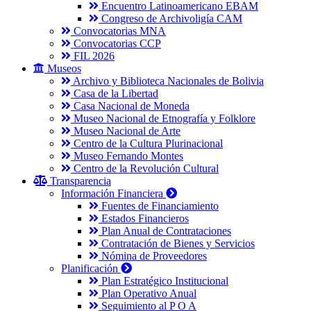
Encuentro Latinoamericano EBAM
Congreso de Archivoligía CAM
Convocatorias MNA
Convocatorias CCP
FIL 2026
Museos
Archivo y Biblioteca Nacionales de Bolivia
Casa de la Libertad
Casa Nacional de Moneda
Museo Nacional de Etnografía y Folklore
Museo Nacional de Arte
Centro de la Cultura Plurinacional
Museo Fernando Montes
Centro de la Revolución Cultural
Transparencia
Información Financiera
Fuentes de Financiamiento
Estados Financieros
Plan Anual de Contrataciones
Contratación de Bienes y Servicios
Nómina de Proveedores
Planificación
Plan Estratégico Institucional
Plan Operativo Anual
Seguimiento al P O A