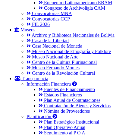
Encuentro Latinoamericano EBAM
Congreso de Archivoligía CAM
Convocatorias MNA
Convocatorias CCP
FIL 2026
Museos
Archivo y Biblioteca Nacionales de Bolivia
Casa de la Libertad
Casa Nacional de Moneda
Museo Nacional de Etnografía y Folklore
Museo Nacional de Arte
Centro de la Cultura Plurinacional
Museo Fernando Montes
Centro de la Revolución Cultural
Transparencia
Información Financiera
Fuentes de Financiamiento
Estados Financieros
Plan Anual de Contrataciones
Contratación de Bienes y Servicios
Nómina de Proveedores
Planificación
Plan Estratégico Institucional
Plan Operativo Anual
Seguimiento al P O A